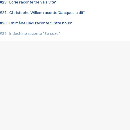
28 : Lorie raconte "Je vais vite"
#27 : Christophe Willem raconte "Jacques a dit"
#26 : Chimène Badi raconte "Entre nous"
#25 : Indochine raconte "3e sexe"
#24 : Zaho raconte "C'est chelou"
#23 : Patrick Bruel raconte "Au café des délices"
#22 : Kyo raconte "Le chemin"
#21 : Nolwenn Leroy raconte "Cassé"
#20 : Patrick Hernandez raconte "Born to be alive"
#19 : Lorie raconte "Près de moi"
#18 : Michael Jones raconte "A nos actes manqués" (avec Jean-Jacque
#17 : Khaled raconte "Aïcha"
#16 : Corneille raconte "Parce qu'on vient de loin"