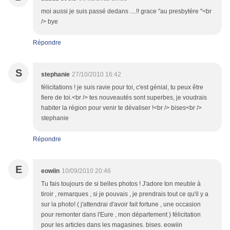
moi aussi je suis passé dedans ....!! grace "au presbytére "<br
/> bye
Répondre
S
stephanie
27/10/2010 16:42
félicitations ! je suis ravie pour toi, c'est génial, tu peux être
fiere de toi.<br /> tes nouveautés sont superbes, je voudrais
habiter la région pour venir te dévaliser !<br /> bises<br />
stephanie
Répondre
E
eowiin
10/09/2010 20:46
Tu fais toujours de si belles photos ! J'adore ton meuble à
tiroir , remarques , si je pouvais , je prendrais tout ce qu'il y a
sur la photo! ( j'attendrai d'avoir fait fortune , une occasion
pour remonter dans l'Eure , mon département ) félicitation
pour les articles dans les magasines. bises. eowiin