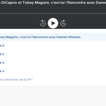
 DiCaprio et Tobey Maguire, c'est lui ! Rencontre avec Dam
bey Maguire, c'est lui ! Rencontre avec Damien Witecka
e 6
e 5
e 4
e 3
s créatrices de la VF !
e 2
e 1
e Mektoub My Love arrive enfin ! Rencontre avec Shaïn Boumedine et Sal