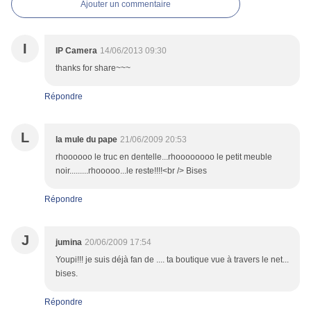
Ajouter un commentaire
I
IP Camera
14/06/2013 09:30
thanks for share~~~
Répondre
L
la mule du pape
21/06/2009 20:53
rhoooooo le truc en dentelle...rhoooooooo le petit meuble
noir.........rhooooo...le reste!!!!<br /> Bises
Répondre
J
jumina
20/06/2009 17:54
Youpi!!! je suis déjà fan de .... ta boutique vue à travers le net...
bises.
Répondre